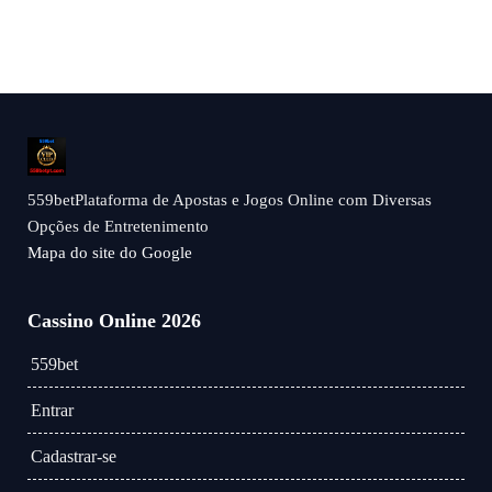
559betPlataforma de Apostas e Jogos Online com Diversas
Opções de Entretenimento
Mapa do site do Google
Cassino Online 2026
559bet
Entrar
Cadastrar-se