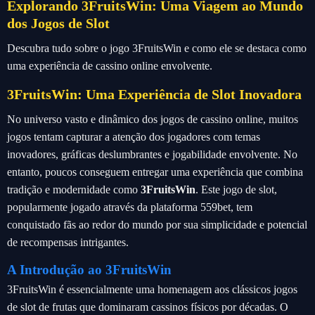
Explorando 3FruitsWin: Uma Viagem ao Mundo
dos Jogos de Slot
Descubra tudo sobre o jogo 3FruitsWin e como ele se destaca como
uma experiência de cassino online envolvente.
3FruitsWin: Uma Experiência de Slot Inovadora
No universo vasto e dinâmico dos jogos de cassino online, muitos
jogos tentam capturar a atenção dos jogadores com temas
inovadores, gráficas deslumbrantes e jogabilidade envolvente. No
entanto, poucos conseguem entregar uma experiência que combina
tradição e modernidade como
3FruitsWin
. Este jogo de slot,
popularmente jogado através da plataforma 559bet, tem
conquistado fãs ao redor do mundo por sua simplicidade e potencial
de recompensas intrigantes.
A Introdução ao 3FruitsWin
3FruitsWin é essencialmente uma homenagem aos clássicos jogos
de slot de frutas que dominaram cassinos físicos por décadas. O