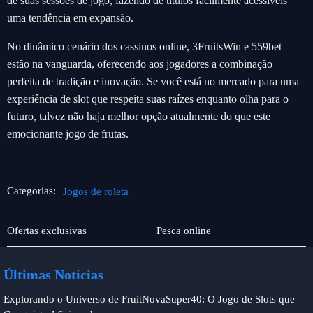
de suas sessões de jogo, fazendo de títulos facilmente acessíveis
uma tendência em expansão.
No dinâmico cenário dos cassinos online, 3FruitsWin e 559bet
estão na vanguarda, oferecendo aos jogadores a combinação
perfeita de tradição e inovação. Se você está no mercado para uma
experiência de slot que respeita suas raízes enquanto olha para o
futuro, talvez não haja melhor opção atualmente do que este
emocionante jogo de frutas.
Categorias:
Jogos de roleta
Loteria
Jogos
Ofertas exclusivas
Pesca online
online
de
roleta
Últimas Notícias
Explorando o Universo de FruitNovaSuper40: O Jogo de Slots que