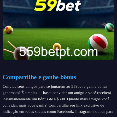
Compartilhe e ganhe bônus
Convide seus amigos para se juntarem ao 559bet e ganhe bônus
generosos! É simples — basta convidar um amigo e você receberá
instantaneamente um bônus de R$300. Quanto mais amigos você
convidar, mais você ganha! Compartilhe seu link exclusivo de
indicação em redes sociais como Facebook, Instagram e outras para