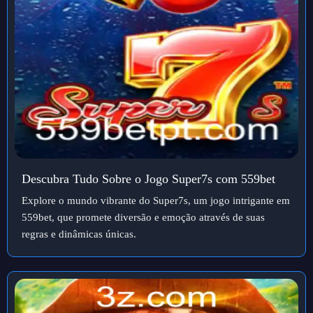
Descubra Tudo Sobre o Jogo Super7s com 559bet
Explore o mundo vibrante do Super7s, um jogo intrigante em
559bet, que promete diversão e emoção através de suas
regras e dinâmicas únicas.