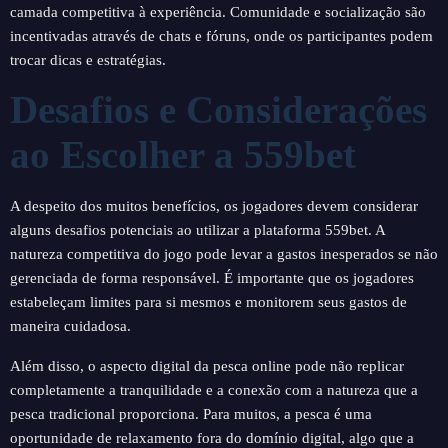
camada competitiva à experiência. Comunidade e socialização são
incentivadas através de chats e fóruns, onde os participantes podem
trocar dicas e estratégias.
Desafios e Considerações
ao Escolher a 559bet
A despeito dos muitos benefícios, os jogadores devem considerar
alguns desafios potenciais ao utilizar a plataforma 559bet. A
natureza competitiva do jogo pode levar a gastos inesperados se não
gerenciada de forma responsável. É importante que os jogadores
estabeleçam limites para si mesmos e monitorem seus gastos de
maneira cuidadosa.
Além disso, o aspecto digital da pesca online pode não replicar
completamente a tranquilidade e a conexão com a natureza que a
pesca tradicional proporciona. Para muitos, a pesca é uma
oportunidade de relaxamento fora do domínio digital, algo que a