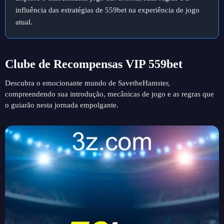
influência das estratégias de 559bet na experiência de jogo
atual.
Clube de Recompensas VIP 559bet
Descubra o emocionante mundo de SavetheHamster,
compreendendo sua introdução, mecânicas de jogo e as regras que
o guiarão nesta jornada empolgante.