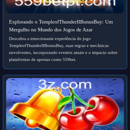
Explorando o TempleofThunderIIBonusBuy: Um
Mergulho no Mundo dos Jogos de Azar
Descubra a emocionante experiência do jogo
TempleofThunderIIBonusBuy, suas regras e mecânicas
envolventes, incorporando eventos atuais e o impacto sobre
plataformas de apostas como 559bet.