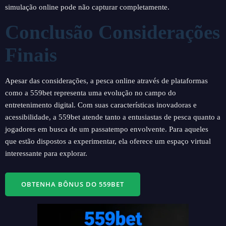
simulação online pode não capturar completamente.
Conclusão Considerações
Finais
Apesar das considerações, a pesca online através de plataformas
como a 559bet representa uma evolução no campo do
entretenimento digital. Com suas características inovadoras e
acessibilidade, a 559bet atende tanto a entusiastas de pesca quanto a
jogadores em busca de um passatempo envolvente. Para aqueles
que estão dispostos a experimentar, ela oferece um espaço virtual
interessante para explorar.
OBTENHA BÔNUS DO 559BET