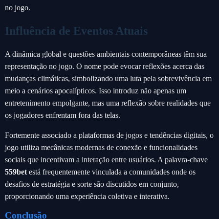
no jogo.
Influência de Eventos Atuais
A dinâmica global e questões ambientais contemporâneas têm sua
representação no jogo. O nome pode evocar reflexões acerca das
mudanças climáticas, simbolizando uma luta pela sobrevivência em
meio a cenários apocalípticos. Isso introduz não apenas um
entretenimento empolgante, mas uma reflexão sobre realidades que
os jogadores enfrentam fora das telas.
Fortemente associado a plataformas de jogos e tendências digitais, o
jogo utiliza mecânicas modernas de conexão e funcionalidades
sociais que incentivam a interação entre usuários. A palavra-chave
559bet
está frequentemente vinculada a comunidades onde os
desafios de estratégia e sorte são discutidos em conjunto,
proporcionando uma experiência coletiva e interativa.
Conclusão