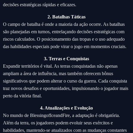
decisões estratégicas rápidas e eficazes.
2. Batalhas Táticas
O campo de batalha é onde a maioria da ação ocorre. As batalhas
são planejadas em turnos, entrelaçando decisões estratégicas com
riscos calculados. O posicionamento das tropas e o uso adequado
das habilidades especiais pode virar o jogo em momentos cruciais.
3. Terras e Conquistas
Expandir territórios é vital. As terras conquistadas não apenas
ampliam a área de influência, mas também oferecem bônus
significativos que podem alterar o curso da guerra. Cada conquista
traz novos desafios e oportunidades, impulsionando o jogador mais
perto da vitória final.
4. Atualizações e Evolução
No mundo de BlessingofIceandFire, a adaptação é obrigatória.
Além da terra, os jogadores podem evoluir seus exércitos e
habilidades, mantendo-se atualizados com as mudanças constantes