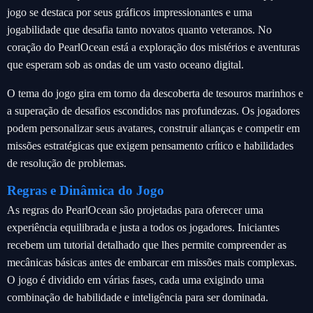
jogo se destaca por seus gráficos impressionantes e uma
jogabilidade que desafia tanto novatos quanto veteranos. No
coração do PearlOcean está a exploração dos mistérios e aventuras
que esperam sob as ondas de um vasto oceano digital.
O tema do jogo gira em torno da descoberta de tesouros marinhos e
a superação de desafios escondidos nas profundezas. Os jogadores
podem personalizar seus avatares, construir alianças e competir em
missões estratégicas que exigem pensamento crítico e habilidades
de resolução de problemas.
Regras e Dinâmica do Jogo
As regras do PearlOcean são projetadas para oferecer uma
experiência equilibrada e justa a todos os jogadores. Iniciantes
recebem um tutorial detalhado que lhes permite compreender as
mecânicas básicas antes de embarcar em missões mais complexas.
O jogo é dividido em várias fases, cada uma exigindo uma
combinação de habilidade e inteligência para ser dominada.