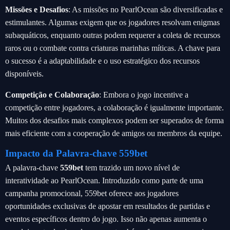
Missões e Desafios
: As missões no PearlOcean são diversificadas e
estimulantes. Algumas exigem que os jogadores resolvam enigmas
subaquáticos, enquanto outras podem requerer a coleta de recursos
raros ou o combate contra criaturas marinhas míticas. A chave para
o sucesso é a adaptabilidade e o uso estratégico dos recursos
disponíveis.
Competição e Colaboração
: Embora o jogo incentive a
competição entre jogadores, a colaboração é igualmente importante.
Muitos dos desafios mais complexos podem ser superados de forma
mais eficiente com a cooperação de amigos ou membros da equipe.
Impacto da Palavra-chave 559bet
A palavra-chave
559bet
tem trazido um novo nível de
interatividade ao PearlOcean. Introduzido como parte de uma
campanha promocional, 559bet oferece aos jogadores
oportunidades exclusivas de apostar em resultados de partidas e
eventos específicos dentro do jogo. Isso não apenas aumenta o