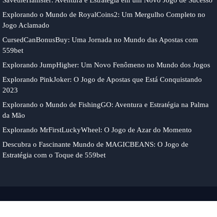
SavetheHamster: Aventura e Estratégia em um Novo Jogo de Sucesso
Explorando o Mundo de RoyalCoins2: Um Mergulho Completo no
Jogo Aclamado
CursedCanBonusBuy: Uma Jornada no Mundo das Apostas com
559bet
Explorando JumpHigher: Um Novo Fenômeno no Mundo dos Jogos
Explorando PinkJoker: O Jogo de Apostas que Está Conquistando
2023
Explorando o Mundo de FishingGO: Aventura e Estratégia na Palma
da Mão
Explorando MrFirstLuckyWheel: O Jogo de Azar do Momento
Descubra o Fascinante Mundo de MAGICBEANS: O Jogo de
Estratégia com o Toque de 559bet