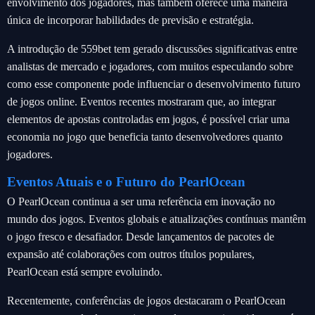
envolvimento dos jogadores, mas também oferece uma maneira
única de incorporar habilidades de previsão e estratégia.
A introdução de 559bet tem gerado discussões significativas entre
analistas de mercado e jogadores, com muitos especulando sobre
como esse componente pode influenciar o desenvolvimento futuro
de jogos online. Eventos recentes mostraram que, ao integrar
elementos de apostas controladas em jogos, é possível criar uma
economia no jogo que beneficia tanto desenvolvedores quanto
jogadores.
Eventos Atuais e o Futuro do PearlOcean
O PearlOcean continua a ser uma referência em inovação no
mundo dos jogos. Eventos globais e atualizações contínuas mantêm
o jogo fresco e desafiador. Desde lançamentos de pacotes de
expansão até colaborações com outros títulos populares,
PearlOcean está sempre evoluindo.
Recentemente, conferências de jogos destacaram o PearlOcean