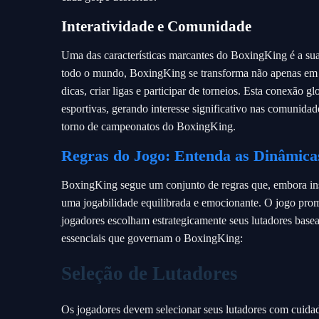
Interatividade e Comunidade
Uma das características marcantes do BoxingKing é a sua
todo o mundo, BoxingKing se transforma não apenas em 
dicas, criar ligas e participar de torneios. Esta conexão g
esportivas, gerando interesse significativo nas comunida
torno de campeonatos do BoxingKing.
Regras do Jogo: Entenda as Dinâmica
BoxingKing segue um conjunto de regras que, embora insp
uma jogabilidade equilibrada e emocionante. O jogo pro
jogadores escolham estrategicamente seus lutadores basead
essenciais que governam o BoxingKing:
Seleção de Lutadores
Os jogadores devem selecionar seus lutadores com cuidad