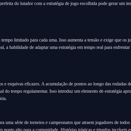
perfeita do lutador com a estratégia de jogo escolhida pode gerar um i
tempo limitado para cada uma. Isso aumenta a tensão e exige que os j
al, a habilidade de adaptar uma estratégia em tempo real para enfrenta
s e esquivas eficazes. A acumulação de pontos ao longo das rodadas d
al do tempo regulamentar. Isso introduz um elemento de estratégia apr
ria.
ora uma série de torneios e campeonatos que atraem jogadores de todos 
 ponto alto para a comunidade. Histórias trágicas e triunfos incríveis