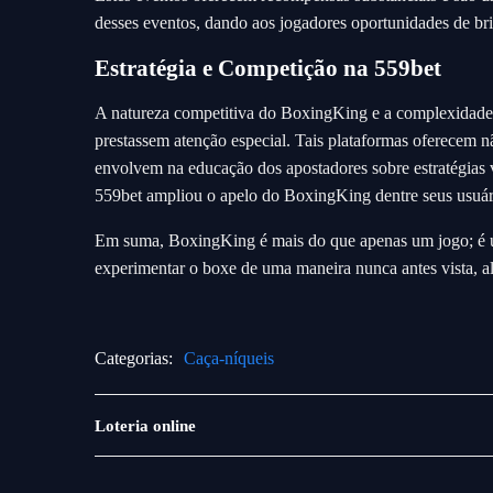
desses eventos, dando aos jogadores oportunidades de bri
Estratégia e Competição na 559bet
A natureza competitiva do BoxingKing e a complexidade 
prestassem atenção especial. Tais plataformas oferecem n
envolvem na educação dos apostadores sobre estratégias 
559bet ampliou o apelo do BoxingKing dentre seus usuár
Em suma, BoxingKing é mais do que apenas um jogo; é um
experimentar o boxe de uma maneira nunca antes vista, al
Categorias:
Caça-níqueis
Pesca
Loteria online
online