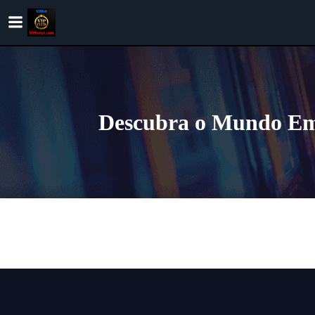
Pular
para
o
conteúdo
Descubra o Mundo Emp