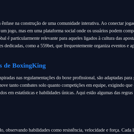
 ênfase na construção de uma comunidade interativa. Ao conectar joga
um jogo, mas em uma plataforma social onde os usuários podem compa
lobal é particularmente relevante para aqueles ligados à cultura das apost
des dedicadas, como a 559bet, que frequentemente organiza eventos e a
s de BoxingKing
iradas nas regulamentações do boxe profissional, são adaptadas para 
move tanto combates solo quanto competições em equipe, exigindo que 
os em estatísticas e habilidades únicas. Aqui estão algumas das regras
o, observando habilidades como resistência, velocidade e força. Cada 