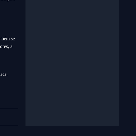
ambém se
ores, a
sas.