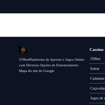
Cassino
559bet
559betPlataforma de Apostas e Jogos Online
com Diversas Opções de Entretenimento
Entrar
Mapa do site do Google
Cadastrar
Caça-níqu
Jogos de r