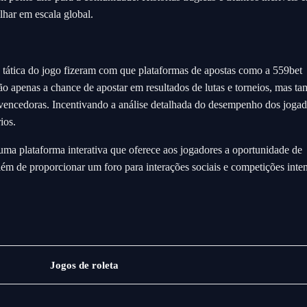
lhar em escala global.
tática do jogo fizeram com que plataformas de apostas como a 559bet
ão apenas a chance de apostar em resultados de lutas e torneios, mas t
vencedoras. Incentivando a análise detalhada do desempenho dos jogad
ios.
a plataforma interativa que oferece aos jogadores a oportunidade de
ém de proporcionar um foro para interações sociais e competições inten
Caça-
Jogos de roleta
níqueis