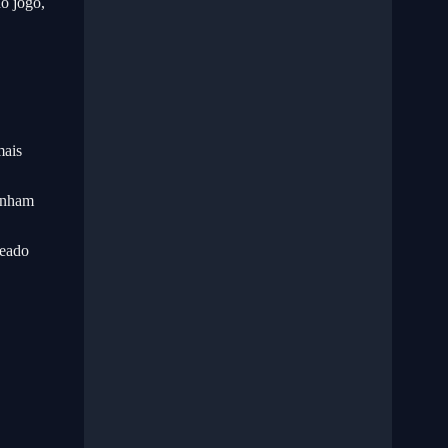
no jogo,
mais
tenham
seado