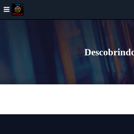
Pular
para
o
conteúdo
Descobrind