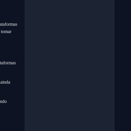
ataformas
 tomar
ataformas
 ainda
indo