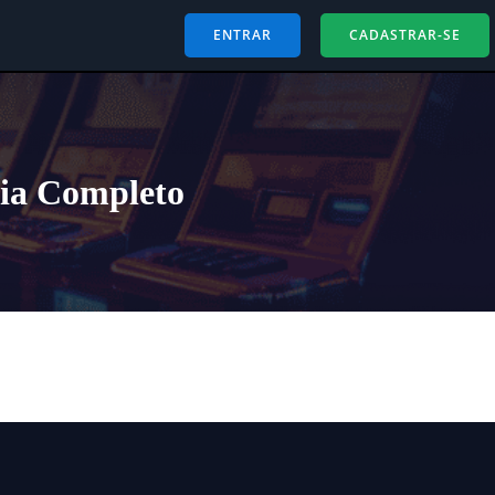
ENTRAR
CADASTRAR-SE
ia Completo