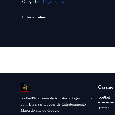
Categorias:
Caça-níqueis
Pesca
Loteria online
online
Cassino
559bet
559betPlataforma de Apostas e Jogos Online
com Diversas Opções de Entretenimento
Entrar
Mapa do site do Google