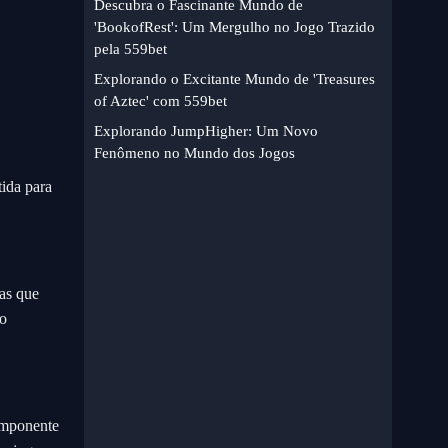
Descubra o Fascinante Mundo de
'BookofRest': Um Mergulho no Jogo Trazido
pela 559bet
Explorando o Excitante Mundo de 'Treasures
of Aztec' com 559bet
Explorando JumpHigher: Um Novo
Fenômeno no Mundo dos Jogos
ida para
as que
mo
omponente