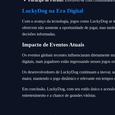
Participe de Fóruns:
Envolver-se com comunidades on
LuckyDog na Era Digital
Com o avanço da tecnologia, jogos como LuckyDog se tor
oferecem não somente a oportunidade de jogar, mas també
decisões informadas.
Impacto de Eventos Atuais
Os eventos globais recentes influenciaram diretamente 
digitais, mais jogadores estão ingressando nesses jogos 
Os desenvolvedores de LuckyDog continuam a inovar, adi
maior, mantendo o jogo dinâmico e relevante em tempos
Em conclusão, LuckyDog, com seu estilo único e acessíve
entretenimento e a chance de grandes vitórias.