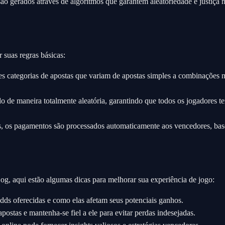
 são gerados através de algoritmos que garantem aleatoriedade e justiça 
 suas regras básicas:
es categorias de apostas que variam de apostas simples a combinações 
o de maneira totalmente aleatória, garantindo que todos os jogadores 
s, os pagamentos são processados automaticamente aos vencedores, ba
 aqui estão algumas dicas para melhorar sua experiência de jogo:
odds oferecidas e como elas afetam seus potenciais ganhos.
stas e mantenha-se fiel a ele para evitar perdas indesejadas.